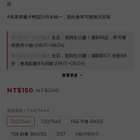
品
#各家車廠卡榫設計尚未統一，因此會有可能無法安裝
至
08/24 16:00
截止
全店，老闆生日慶｜滿$88起，即可獲
得實用小物 (08/11~08/24)
至
08/24 16:00
截止
全店，老闆生日慶｜滿額$801 全館88
折，會員點數8%回饋 (08/11~08/24)
查看更多
NT$150
NT$200
底座規格
: T20/7440
T20/7440
T20/7443
1156 平角 BA15S
1156 斜角 BAU15S
3157
H8/H9/H11