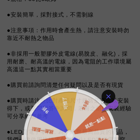
●安裝簡單，採對接式，不需剝線
●注意事項：作用時會產生熱，請注意安裝時勿
靠近不耐熱之物品
●非採用一般塑膠外皮電線(易脫皮、融化)，採
用耐磨、耐高溫的電線，因為電阻的工作環境屬
高溫這一點其實相當重要
●購買前請詢問清楚任何疑問以及是否有現貨
●購買時請注意比對產品尺寸規格是否可以安裝
得下，或至問與答中詢問，若有之前的安裝經驗
可分享給您參考
●LED是電子零件，為了給您最高品質的產品，
我們一律使用抗靜電包裝防止LED遭靜電擊穿，