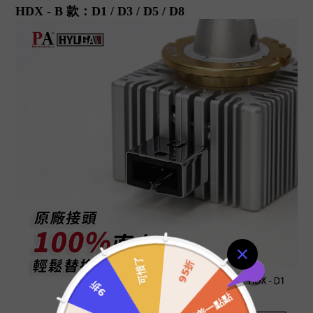
HDX - B 款：D1 / D3 / D5 / D8