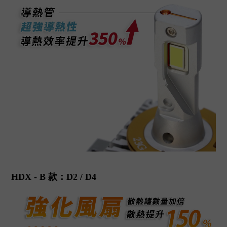
HDX - B 款：D2 / D4