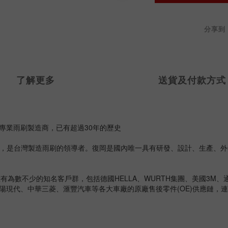
分享到
了解更多
送貨及付款方式
各式專業雨刷製造商，已有超過30年的歷史
n Taiwan)，是台灣製造雨刷的領導者。復岡是國內唯一具有研發、設計、
不少的知名客戶群，包括德國HELLA、WURTH集團、美國3M、通用汽車
三陽現代、中華三菱、滙豐汽車等各大車廠的原廠售後零件(OE)供應鏈