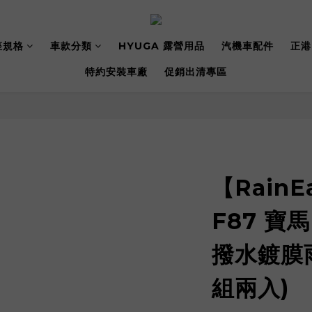
座規格
車款分類
HYUGA 露營用品
汽機車配件
正港
特約安裝車廠
促銷出清專區
【RainE
F87 寶
撥水鍍膜雨
組兩入)