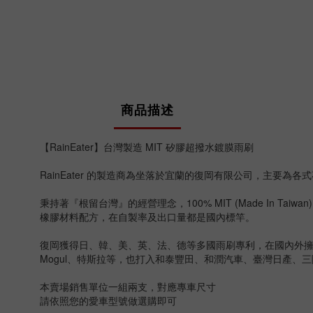
商品描述
【RainEater】台灣製造 MIT 矽膠超撥水鍍膜雨刷
RainEater 的製造商為坐落於宜蘭的復岡有限公司，主要為
秉持著『根留台灣』的經營理念，100% MIT (Made I
橡膠材料配方，在自製率及出口量都是國內標竿。
復岡獲得日、韓、美、英、法、德等多國雨刷專利，在國內外擁有為數
Mogul、特斯拉等，也打入和泰豐田、和潤汽車、臺灣日產、
本賣場銷售單位一組兩支，對應專車尺寸
請依照您的愛車型號做選購即可