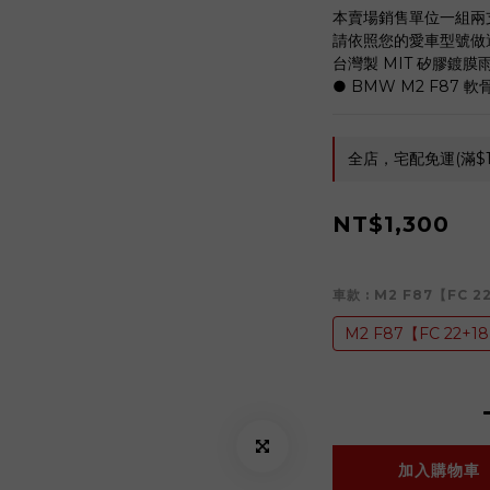
本賣場銷售單位一組兩
請依照您的愛車型號做
台灣製 MIT 矽膠鍍
● BMW M2 F87 軟骨
全店，宅配免運(滿$1
NT$1,300
車款
: M2 F87【FC 2
M2 F87【FC 22+1
加入購物車