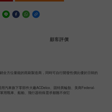
顧客評價
生產、外銷全方位量能的雨刷製造商，同時可自行開發性價比優於日韓的
旗下零部件大廠ACDelco、固特異輪胎、美商Federal-
，連軍用戰車、船舶、飛行器特殊需求都難不倒它