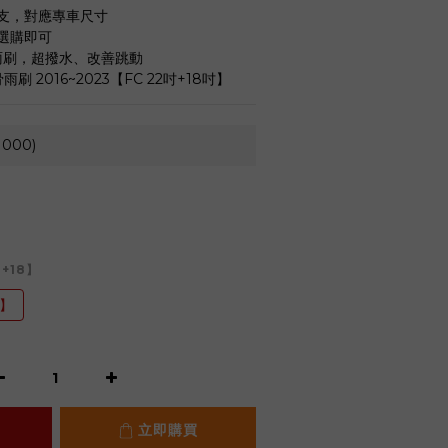
支，對應專車尺寸
選購即可
膜雨刷，超撥水、改善跳動
雨刷 2016~2023【FC 22吋+18吋】
000)
2+18】
8】
立即購買