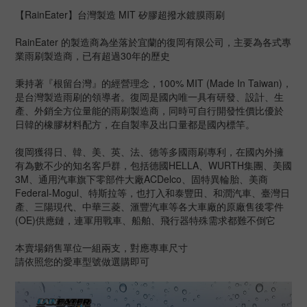
【RainEater】台灣製造 MIT 矽膠超撥水鍍膜雨刷
RainEater 的製造商為坐落於宜蘭的復岡有限公司，主要為各式專
業雨刷製造商，已有超過30年的歷史
秉持著『根留台灣』的經營理念，100% MIT (Made In Taiwan)，
是台灣製造雨刷的領導者。復岡是國內唯一具有研發、設計、生
產、外銷全方位量能的雨刷製造商，同時可自行開發性價比優於
日韓的橡膠材料配方，在自製率及出口量都是國內標竿。
復岡獲得日、韓、美、英、法、德等多國雨刷專利，在國內外擁
有為數不少的知名客戶群，包括德國HELLA、WURTH集團、美國
3M、通用汽車旗下零部件大廠ACDelco、固特異輪胎、美商
Federal-Mogul、特斯拉等，也打入和泰豐田、和潤汽車、臺灣日
產、三陽現代、中華三菱、滙豐汽車等各大車廠的原廠售後零件
(OE)供應鏈，連軍用戰車、船舶、飛行器特殊需求都難不倒它
本賣場銷售單位一組兩支，對應專車尺寸
請依照您的愛車型號做選購即可